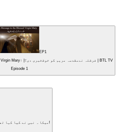
EP
1
Prophecy#7|God's Message to the Blessed Virgin Maryفرشتہ نےمقدسہ مریم کو خوشخبری دی؟| ا | BTL TV
Episode
1
Prophecy#5|The Prophet Micah: The Shepherd Coming from Bethlehem|میکا ہ نبی نے کیا کہا تھا؟ جانیے!