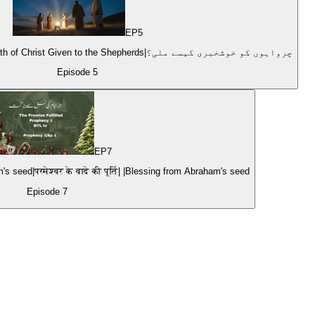
EP
5
Prophecy#8|Good News of the Birth of Christ Given to the Shepherds|چرواہوں کو خوشخبری کیسے ملی؟
Episode
5
EP
7
seed|परमेश्वर के वादे की पूर्ति| |Blessing from Abraham's seed
Episode
7