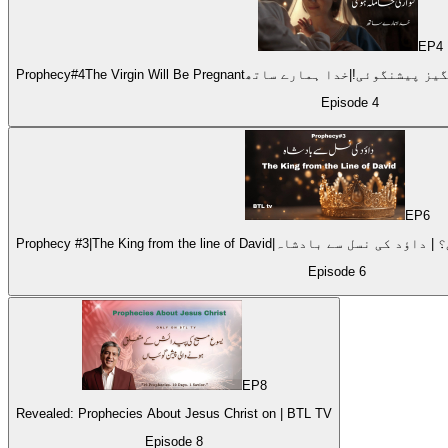
EP
4
Episode
4
EP
6
دائش کی یہ پیشنگوئی؟ | داؤد کی نسل سے بادشاہ
Episode
6
EP
8
Revealed: Prophecies About Jesus Christ on | BTL TV
Episode
8