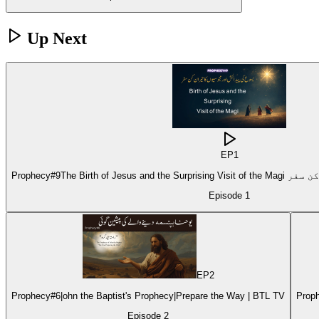
Up Next
EP
1
Episode
1
EP
2
Prophecy#6|ohn the Baptist's Prophecy|Prepare the Way | BTL TV
Episode
2