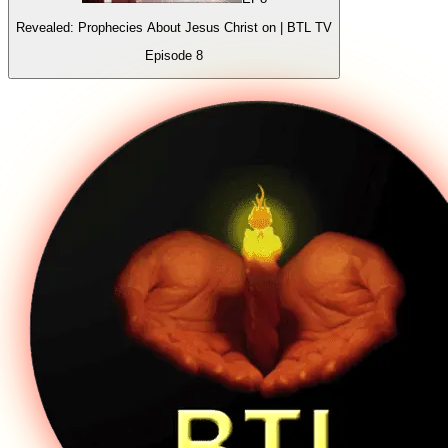
Revealed: Prophecies About Jesus Christ on | BTL TV
Episode
8