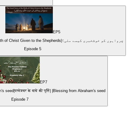
EP
5
Prophecy#8|Good News of the Birth of Christ Given to the Shepherds|چرواہوں کو خوشخبری کیسے ملی؟
Episode
5
EP
7
seed|परमेश्वर के वादे की पूर्ति| |Blessing from Abraham's seed
Episode
7