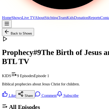
Home
Shows
Live TV
About
Stichting
Team
Kids
Donation
Reports
Conta
Back to Shows
Prophecy#9The Bir مجوسیوں کا حیران کن سفر |
BTL TV
KIDS
9
Episodes
Episode
1
Biblical prophecies about Jesus Christ for children.
Like
Comment
Subscribe
Share
All Episodes