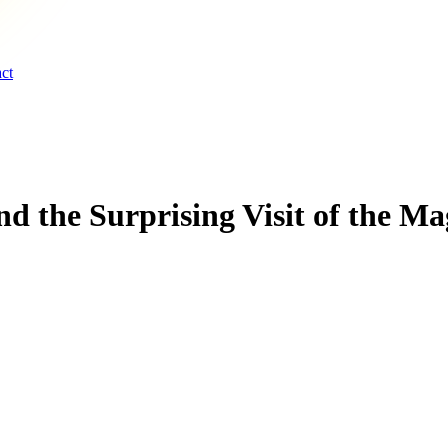
ct
th of Jesus and the Surprising Visit of the M