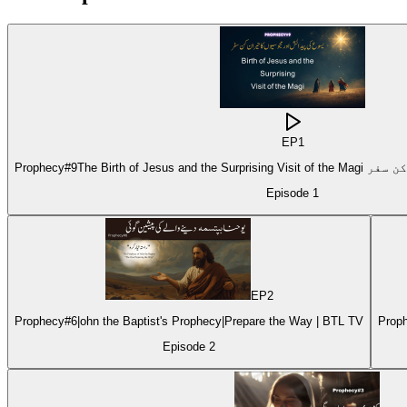
EP
1
Episode
1
EP
2
Prophecy#6|ohn the Baptist's Prophecy|Prepare the Way | BTL TV
Episode
2