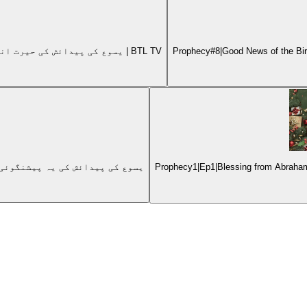
Prophecy#4The Virgin Will Be Pregnantیسوع کی پیدائش کی حیرت انگیز پیشنگوئی!|خدا ہمارے ساتھ | BTL TV
Prophecy1|Ep1|Blessing from Abraham's 
Prophecy #3|The King from the line of David|یسوع کی پی