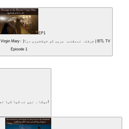
EP
1
Prophecy#7|God's Message to the Blessed Virgin Maryفرشتہ نےمقدسہ مریم کو خوشخبری دی؟| ا | BTL TV
Episode
1
Prophecy#5|The Prophet Micah: The Shepherd Coming from Bethlehem|میکا ہ نبی نے کیا کہا تھا؟ جانیے!