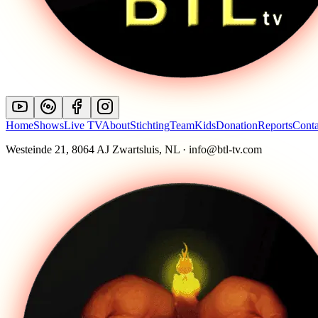
Home
Shows
Live TV
About
Stichting
Team
Kids
Donation
Reports
Conta
Westeinde 21, 8064 AJ Zwartsluis, NL · info@btl-tv.com