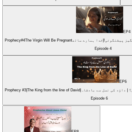
EP
4
Episode
4
EP
6
دائش کی یہ پیشنگوئی؟ | داؤد کی نسل سے بادشاہ
Episode
6
EP
8