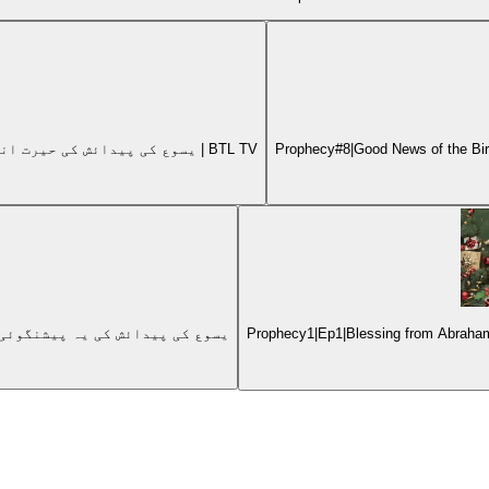
Prophecy#4The Virgin Will Be Pregnantیسوع کی پیدائش کی حیرت انگیز پیشنگوئی!|خدا ہمارے ساتھ | BTL TV
Prophecy1|Ep1|Blessing from Abraham's 
Prophecy #3|The King from the line of David|یسوع کی پی